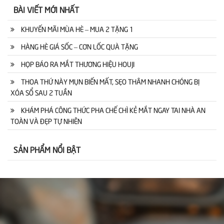
BÀI VIẾT MỚI NHẤT
KHUYẾN MÃI MÙA HÈ – MUA 2 TẶNG 1
HÀNG HÈ GIÁ SỐC – CƠN LỐC QUÀ TẶNG
HỌP BÁO RA MẮT THƯƠNG HIỆU HOUJI
THOA THỨ NÀY MỤN BIẾN MẤT, SẸO THÂM NHANH CHÓNG BỊ
XÓA SỔ SAU 2 TUẦN
KHÁM PHÁ CÔNG THỨC PHA CHẾ CHÌ KẺ MẮT NGAY TAI NHÀ AN
TOÀN VÀ ĐẸP TỰ NHIÊN
SẢN PHẨM NỔI BẬT