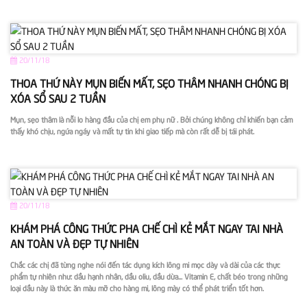
20/11/18
THOA THỨ NÀY MỤN BIẾN MẤT, SẸO THÂM NHANH CHÓNG BỊ
XÓA SỔ SAU 2 TUẦN
Mụn, sẹo thâm là nỗi lo hàng đầu của chị em phụ nữ . Bởi chúng không chỉ khiến bạn cảm
thấy khó chịu, ngứa ngáy và mất tự tin khi giao tiếp mà còn rất dễ bị tái phát.
20/11/18
KHÁM PHÁ CÔNG THỨC PHA CHẾ CHÌ KẺ MẮT NGAY TAI NHÀ
AN TOÀN VÀ ĐẸP TỰ NHIÊN
Chắc các chị đã từng nghe nói đến tác dụng kích lông mi mọc dày và dài của các thực
phẩm tự nhiên như: dầu hạnh nhân, dầu oliu, dầu dừa... Vitamin E, chất béo trong những
loại dầu này là thức ăn màu mỡ cho hàng mi, lông mày có thể phát triển tốt hơn.