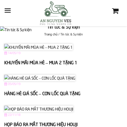
Tin tức & Sự kiện
Trang chủ
/
Tin tức & Sự kiện
14/05/19
KHUYẾN MÃI MÙA HÈ – MUA 2 TẶNG 1
05/05/19
HÀNG HÈ GIÁ SỐC – CƠN LỐC QUÀ TẶNG
22/11/18
HỌP BÁO RA MẮT THƯƠNG HIỆU HOUJI