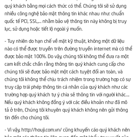
quý khách bằng mọi cách thức có thể. Chúng tôi sẽ sử dụng
nhiều công nghệ bảo mật thông tin khác nhau như: chuẩn
quốc tế PCI, SSL,… nhằm bảo vệ thông tin này không bị truy
lục, sử dụng hoặc tiết lộ ngoài ý muốn.
- Tuy nhiên do hạn chế về mặt kỹ thuật, không một dữ liệu
nào có thể được truyền trên đường truyền internet mà có thể
được bảo mật 100%. Do vậy, chúng tôi không thể đưa ra một
cam kết chắc chắn rằng thông tin quý khách cung cấp cho
chúng tôi sẽ được bảo mật một cách tuyệt đối an toàn, và
chúng tôi không thể chịu trách nhiệm trong trường hợp có sự
truy cập trái phép thông tin cá nhân của quý khách như các
trường hợp quý khách tự ý chia sẻ thông tin với người khác….
Nếu quý khách không đồng ý với các điều khoản như đã mô
tả ở trên, Chúng tôi khuyên quý khách không nên gửi thông
tin đến cho chúng tôi.
- Vì vậy, http://houji.com.vn/ cũng khuyến cáo quý khách nên
bảo mật các thông tin liên quan đến mật khẩu truy xuất của