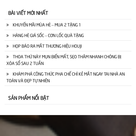
BÀI VIẾT MỚI NHẤT
KHUYẾN MÃI MÙA HÈ – MUA 2 TẶNG 1
HÀNG HÈ GIÁ SỐC – CƠN LỐC QUÀ TẶNG
HỌP BÁO RA MẮT THƯƠNG HIỆU HOUJI
THOA THỨ NÀY MỤN BIẾN MẤT, SẸO THÂM NHANH CHÓNG BỊ
XÓA SỔ SAU 2 TUẦN
KHÁM PHÁ CÔNG THỨC PHA CHẾ CHÌ KẺ MẮT NGAY TAI NHÀ AN
TOÀN VÀ ĐẸP TỰ NHIÊN
SẢN PHẨM NỔI BẬT