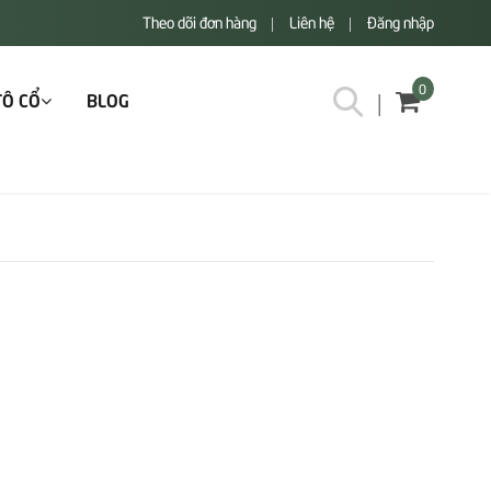
Theo dõi đơn hàng
Liên hệ
Đăng nhập
|
|
0
TÔ CỔ
BLOG
|