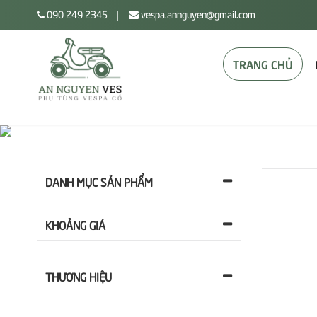
090 249 2345
vespa.annguyen@gmail.com
|
TRANG CHỦ
DANH MỤC SẢN PHẨM
KHOẢNG GIÁ
THƯƠNG HIỆU