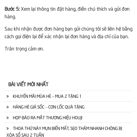
Bướ
c 5
:
Xem lại thông tin đặt hàng, điền chú thích và gửi đơn
hàng.
Sau khi nhận được đơn hàng bạn gửi chúng tôi sẽ liên hệ bằng
cách gọi điện lại để xác nhận lại đơn hàng và địa chỉ của bạn.
Trân trọng cảm ơn.
BÀI VIẾT MỚI NHẤT
KHUYẾN MÃI MÙA HÈ – MUA 2 TẶNG 1
HÀNG HÈ GIÁ SỐC – CƠN LỐC QUÀ TẶNG
HỌP BÁO RA MẮT THƯƠNG HIỆU HOUJI
THOA THỨ NÀY MỤN BIẾN MẤT, SẸO THÂM NHANH CHÓNG BỊ
XÓA SỔ SAU 2 TUẦN