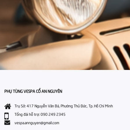
PHỤ TÙNG VESPA CỔ AN NGUYÊN
Trụ Sở: 417 Nguyễn Văn Bá, Phường Thủ Đức, Tp. Hồ Chí Minh
Tổng đài hỗ trợ: 090 249 2345
vespa.annguyen@gmail.com