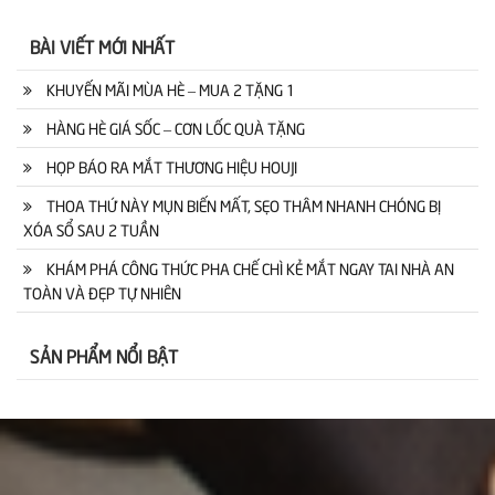
BÀI VIẾT MỚI NHẤT
KHUYẾN MÃI MÙA HÈ – MUA 2 TẶNG 1
HÀNG HÈ GIÁ SỐC – CƠN LỐC QUÀ TẶNG
HỌP BÁO RA MẮT THƯƠNG HIỆU HOUJI
THOA THỨ NÀY MỤN BIẾN MẤT, SẸO THÂM NHANH CHÓNG BỊ
XÓA SỔ SAU 2 TUẦN
KHÁM PHÁ CÔNG THỨC PHA CHẾ CHÌ KẺ MẮT NGAY TAI NHÀ AN
TOÀN VÀ ĐẸP TỰ NHIÊN
SẢN PHẨM NỔI BẬT