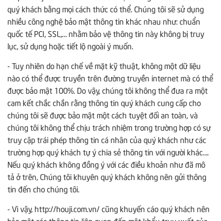
quý khách bằng mọi cách thức có thể. Chúng tôi sẽ sử dụng
nhiều công nghệ bảo mật thông tin khác nhau như: chuẩn
quốc tế PCI, SSL,… nhằm bảo vệ thông tin này không bị truy
lục, sử dụng hoặc tiết lộ ngoài ý muốn.
- Tuy nhiên do hạn chế về mặt kỹ thuật, không một dữ liệu
nào có thể được truyền trên đường truyền internet mà có thể
được bảo mật 100%. Do vậy, chúng tôi không thể đưa ra một
cam kết chắc chắn rằng thông tin quý khách cung cấp cho
chúng tôi sẽ được bảo mật một cách tuyệt đối an toàn, và
chúng tôi không thể chịu trách nhiệm trong trường hợp có sự
truy cập trái phép thông tin cá nhân của quý khách như các
trường hợp quý khách tự ý chia sẻ thông tin với người khác….
Nếu quý khách không đồng ý với các điều khoản như đã mô
tả ở trên, Chúng tôi khuyên quý khách không nên gửi thông
tin đến cho chúng tôi.
- Vì vậy, http://houji.com.vn/ cũng khuyến cáo quý khách nên
bảo mật các thông tin liên quan đến mật khẩu truy xuất của